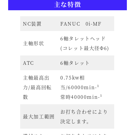
主な特徴
NC装置
FANUC 0i-MF
6軸タレットヘッド
主軸形状
(コレット最大径Φ6)
ATC
6軸タレット
主軸最高出
0.75kw相
力/最高回転
当/60000min-¹
数
常時40000min-¹
お打ち合わせにより
最大加工範囲
決定します。