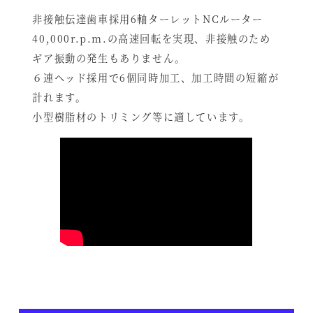
非接触伝達歯車採用6軸ターレットNCルーター
40,000r.p.m.の高速回転を実現、非接触のため
ギア振動の発生もありません。
６連ヘッド採用で6個同時加工、加工時間の短縮が
計れます。
小型樹脂材のトリミング等に適しています。