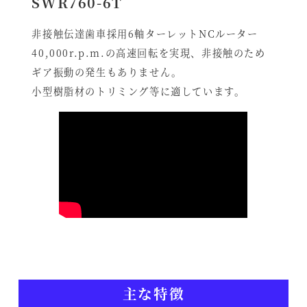
SWR760-6T
非接触伝達歯車採用6軸ターレットNCルーター
40,000r.p.m.の高速回転を実現、非接触のため
ギア振動の発生もありません。
小型樹脂材のトリミング等に適しています。
主な特徴