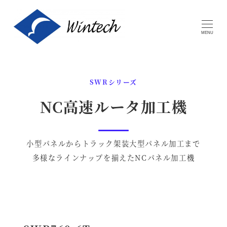
メ
イ
MENU
ン
コ
ン
SWRシリーズ
テ
NC高速ルータ加工機
ン
ツ
へ
小型パネルからトラック架装大型パネル加工まで
移
多様なラインナップを揃えたNCパネル加工機
動