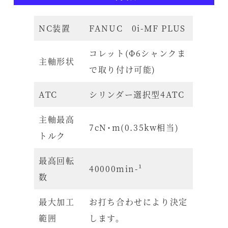
NC装置
FANUC 0i-MF PLUS
コレット(Φ6シャンクま
主軸形状
で取り付け可能)
ATC
シリンダー選択型4ATC
主軸最高
7cN･m(0.35kw相当)
トルク
最高回転
40000min-¹
数
最大加工
お打ち合わせにより決定
範囲
します。